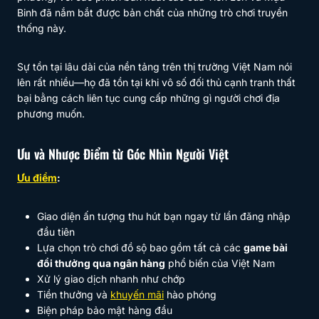
Binh đã nắm bắt được bản chất của những trò chơi truyền
thống này.
Sự tồn tại lâu dài của nền tảng trên thị trường Việt Nam nói
lên rất nhiều—họ đã tồn tại khi vô số đối thủ cạnh tranh thất
bại bằng cách liên tục cung cấp những gì người chơi địa
phương muốn.
Ưu và Nhược Điểm từ Góc Nhìn Người Việt
Ưu điểm
:
Giao diện ấn tượng thu hút bạn ngay từ lần đăng nhập
đầu tiên
Lựa chọn trò chơi đồ sộ bao gồm tất cả các
game bài
đổi thưởng qua ngân hàng
phổ biến của Việt Nam
Xử lý giao dịch nhanh như chớp
Tiền thưởng và
khuyến mãi
hào phóng
Biện pháp bảo mật hàng đầu