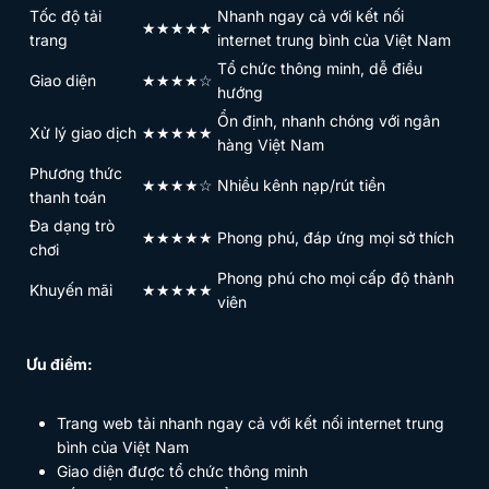
Tốc độ tải
Nhanh ngay cả với kết nối
★★★★★
trang
internet trung bình của Việt Nam
Tổ chức thông minh, dễ điều
Giao diện
★★★★☆
hướng
Ổn định, nhanh chóng với ngân
Xử lý giao dịch
★★★★★
hàng Việt Nam
Phương thức
★★★★☆
Nhiều kênh nạp/rút tiền
thanh toán
Đa dạng trò
★★★★★
Phong phú, đáp ứng mọi sở thích
chơi
Phong phú cho mọi cấp độ thành
Khuyến mãi
★★★★★
viên
Ưu điểm:
Trang web tải nhanh ngay cả với kết nối internet trung
bình của Việt Nam
Giao diện được tổ chức thông minh