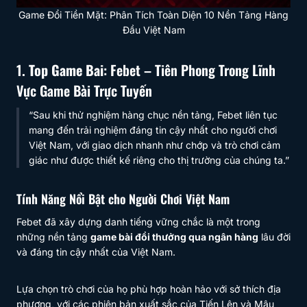
Game Đổi Tiền Mặt: Phân Tích Toàn Diện 10 Nền Tảng Hàng
Đầu Việt Nam
1.
Top Game Bai
: Febet – Tiên Phong Trong Lĩnh
Vực Game Bài Trực Tuyến
“Sau khi thử nghiệm hàng chục nền tảng, Febet liên tục
mang đến trải nghiệm đáng tin cậy nhất cho người chơi
Việt Nam, với giao dịch nhanh như chớp và trò chơi cảm
giác như được thiết kế riêng cho thị trường của chúng ta.”
Tính Năng Nổi Bật cho Người Chơi Việt Nam
Febet đã xây dựng danh tiếng vững chắc là một trong
những nền tảng
game bài đổi thưởng qua ngân hàng
lâu đời
và đáng tin cậy nhất của Việt Nam.
Lựa chọn trò chơi của họ phù hợp hoàn hảo với sở thích địa
phương, với các phiên bản xuất sắc của Tiến Lên và Mậu