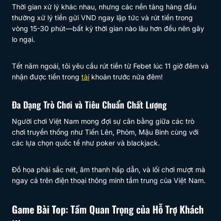
Thời gian xử lý khác nhau, nhưng các nền tảng hàng đầu
thường xử lý tiền gửi VND ngay lập tức và rút tiền trong
vòng 15-30 phút—bất kỳ thời gian nào lâu hơn đều nên gây
lo ngại.
Tết năm ngoái, tôi yêu cầu rút tiền từ Febet lúc 11 giờ đêm và
nhận được tiền trong
tài
khoản trước nửa đêm!
Đa Dạng Trò Chơi và Tiêu Chuẩn Chất Lượng
Người chơi Việt Nam mong đợi sự cân bằng giữa các trò
chơi truyền thống như Tiến Lên, Phỏm, Mậu Binh cùng với
các lựa chọn quốc tế như poker và blackjack.
Đồ họa phải sắc nét, âm thanh hấp dẫn, và lối chơi mượt mà
ngay cả trên điện thoại thông minh tầm trung của Việt Nam.
Game Bài Top
: Tầm Quan Trọng của Hỗ Trợ Khách