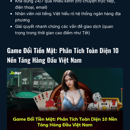
Khả dụng 24/7 qua nhiều kênh (trò chuyện trực tiếp,
điện thoại, email)
Nhân viên nói tiếng Việt hiểu rõ hệ thống ngân hàng địa
phương
Giải quyết nhanh chóng các vấn đề giao dịch (quan
trọng trong thời gian cao điểm như Tết)
Game Đổi Tiền Mặt
: Phân Tích Toàn Diện 10
Nền Tảng Hàng Đầu Việt Nam