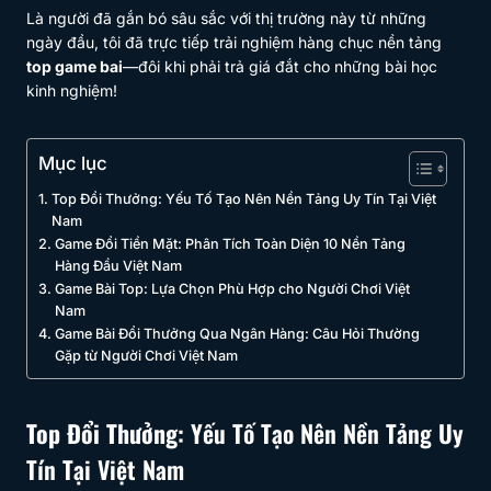
Là người đã gắn bó sâu sắc với thị trường này từ những
ngày đầu, tôi đã trực tiếp trải nghiệm hàng chục nền tảng
top game bai
—đôi khi phải trả giá đắt cho những bài học
kinh nghiệm!
Mục lục
Top Đổi Thưởng: Yếu Tố Tạo Nên Nền Tảng Uy Tín Tại Việt
Nam
Game Đổi Tiền Mặt: Phân Tích Toàn Diện 10 Nền Tảng
Hàng Đầu Việt Nam
Game Bài Top: Lựa Chọn Phù Hợp cho Người Chơi Việt
Nam
Game Bài Đổi Thưởng Qua Ngân Hàng: Câu Hỏi Thường
Gặp từ Người Chơi Việt Nam
Top Đổi Thưởng
: Yếu Tố Tạo Nên Nền Tảng Uy
Tín Tại Việt Nam