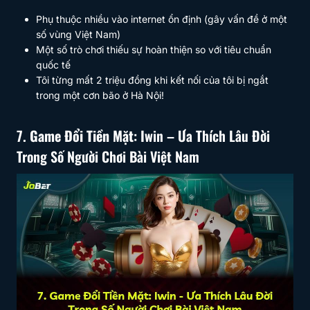
Phụ thuộc nhiều vào internet ổn định (gây vấn đề ở một
số vùng Việt Nam)
Một số trò chơi thiếu sự hoàn thiện so với tiêu chuẩn
quốc tế
Tôi từng mất 2 triệu đồng khi kết nối của tôi bị ngắt
trong một cơn bão ở Hà Nội!
7.
Game Đổi Tiền Mặt
: Iwin – Ưa Thích Lâu Đời
Trong Số Người Chơi Bài Việt Nam