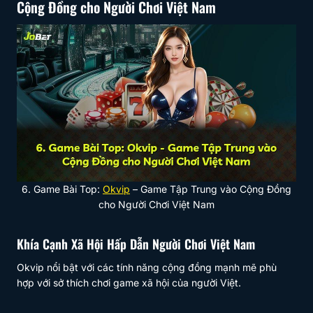
Cộng Đồng cho Người Chơi Việt Nam
6. Game Bài Top:
Okvip
– Game Tập Trung vào Cộng Đồng
cho Người Chơi Việt Nam
Khía Cạnh Xã Hội Hấp Dẫn Người Chơi Việt Nam
Okvip nổi bật với các tính năng cộng đồng mạnh mẽ phù
hợp với sở thích chơi game xã hội của người Việt.