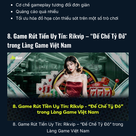
Cơ chế gameplay tương đối đơn giản
Quảng cáo quá nhiều
Tối ưu hóa đồ họa còn thiếu sót trên một số trò chơi
8.
Game Rút Tiền Uy Tín
: Rikvip – “Đế Chế Tỷ Đô”
trong Làng Game Việt Nam
8. Game Rút Tiền Uy Tín: Rikvip – “Đế Chế Tỷ Đô” trong
Làng Game Việt Nam