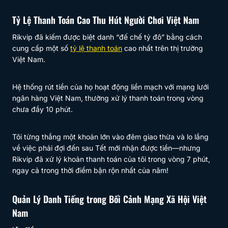
Tỷ Lệ Thanh Toán Cao Thu Hút Người Chơi Việt Nam
Rikvip đã kiếm được biệt danh “đế chế tỷ đô” bằng cách
cung cấp một số
tỷ lệ thanh toán
cao nhất trên thị trường
Việt Nam.
Hệ thống rút tiền của họ hoạt động liền mạch với mạng lưới
ngân hàng Việt Nam, thường xử lý thanh toán trong vòng
chưa đầy 10 phút.
Tôi từng thắng một khoản lớn vào đêm giao thừa và lo lắng
về việc phải đợi đến sau Tết mới nhận được tiền—nhưng
Rikvip đã xử lý khoản thanh toán của tôi trong vòng 7 phút,
ngay cả trong thời điểm bận rộn nhất của năm!
Quản Lý Danh Tiếng trong Bối Cảnh Mạng Xã Hội Việt
Nam