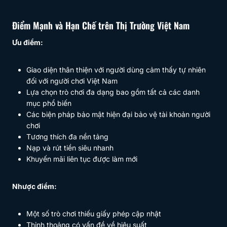
Điểm Mạnh và Hạn Chế trên Thị Trường Việt Nam
Ưu điểm:
Giao diện thân thiện với người dùng cảm thấy tự nhiên
đối với người chơi Việt Nam
Lựa chọn trò chơi đa dạng bao gồm tất cả các danh
mục phổ biến
Các biện pháp bảo mật hiện đại bảo vệ tài khoản người
chơi
Tương thích đa nền tảng
Nạp và rút tiền siêu nhanh
Khuyến mãi liên tục được làm mới
Nhược điểm:
Một số trò chơi thiếu giấy phép cập nhật
Thỉnh thoảng có vấn đề về hiệu suất