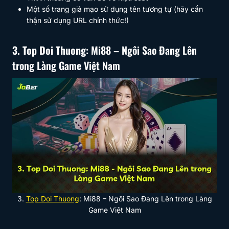
Một số trang giả mạo sử dụng tên tương tự (hãy cẩn
thận sử dụng URL chính thức!)
3.
Top Doi Thuong
: Mi88 – Ngôi Sao Đang Lên
trong Làng Game Việt Nam
3.
Top Doi Thuong
: Mi88 – Ngôi Sao Đang Lên trong Làng
Game Việt Nam