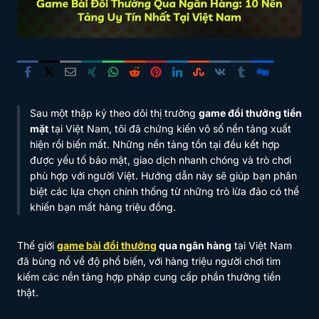
Sau một thập kỷ theo dõi thị trường
game đổi thưởng tiền
mặt
tại Việt Nam, tôi đã chứng kiến vô số nền tảng xuất
hiện rồi biến mất. Những nền tảng tồn tại đều kết hợp
được yếu tố bảo mật, giao dịch nhanh chóng và trò chơi
phù hợp với người Việt. Hướng dẫn này sẽ giúp bạn phân
biệt các lựa chọn chính thống từ những trò lừa đảo có thể
khiến bạn mất hàng triệu đồng.
Thế giới
game bài đổi thưởng
qua ngân hàng
tại Việt Nam
đã bùng nổ về độ phổ biến, với hàng triệu người chơi tìm
kiếm các nền tảng hợp pháp cung cấp phần thưởng tiền
thật.